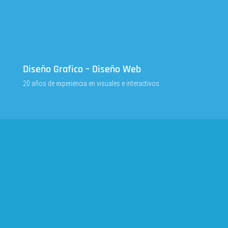
Diseño Grafico – Diseño Web
20 años de experiencia en visuales e interactivos
ALGUNOS PROYECTOS
All
SitiosWeb
Videos
Editorial
CD
Isologos