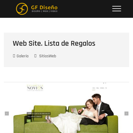
Saltar
Gustavo Farenzena
al
contenido
Web Site. Lista de Regalos
Galería
SitiosWeb