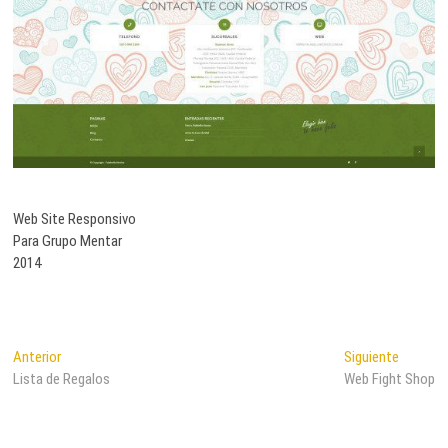
Web Site Responsivo
Para Grupo Mentar
2014
Navegación
Entrada
Entrada
Anterior
Siguiente
anterior:
siguient
Lista de Regalos
Web Fight Shop
de
entradas