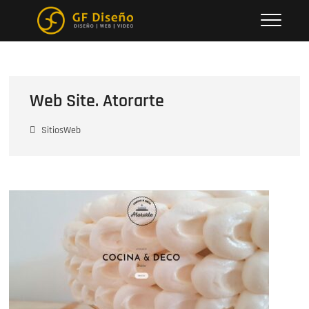
Saltar
Gustavo Farenzena
al
contenido
Web Site. Atorarte
SitiosWeb