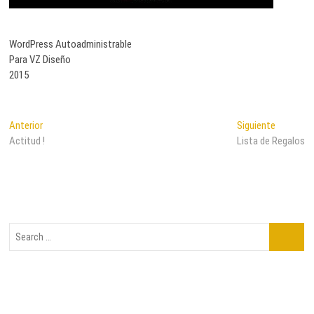
WordPress Autoadministrable
Para VZ Diseño
2015
Navegación
Entrada
Entrada
Anterior
Siguiente
anterior:
siguiente
Actitud !
Lista de Regalos
de
entradas
Search
…