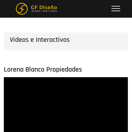
Saltar
Gustavo Farenzena
al
contenido
Videos e Interactivos
Lorena Blanco Propiedades